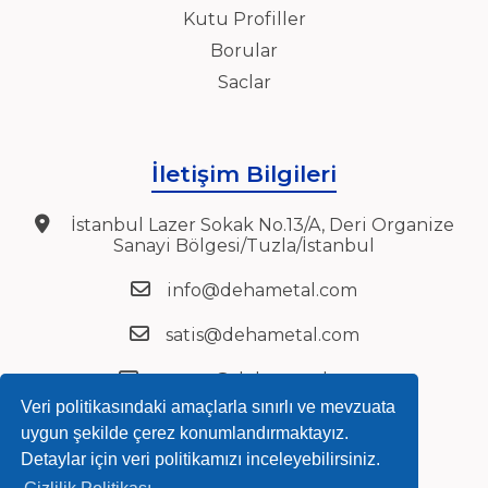
Kutu Profiller
Borular
Saclar
İletişim Bilgileri
İstanbul Lazer Sokak No.13/A, Deri Organize
Sanayi Bölgesi/Tuzla/İstanbul
info@dehametal.com
satis@dehametal.com
export@dehametal.com
Veri politikasındaki amaçlarla sınırlı ve mevzuata
+90 216 394 27 72
uygun şekilde çerez konumlandırmaktayız.
Detaylar için veri politikamızı inceleyebilirsiniz.
+90 216 394 27 75