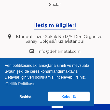
Saclar
İletişim Bilgileri
İstanbul Lazer Sokak No.13/A, Deri Organize
Sanayi Bölgesi/Tuzla/İstanbul
info@dehametal.com
satis@dehametal.com
Veri politikasındaki amaçlarla sınırlı ve mevzuata
export@dehametal.com
uygun şekilde çerez konumlandırmaktayız.
Detaylar için veri politikamızı inceleyebilirsiniz.
+90 216 394 27 72
Gizlilik Politikası.
+90 216 394 27 75
Reddet
Kabul Et