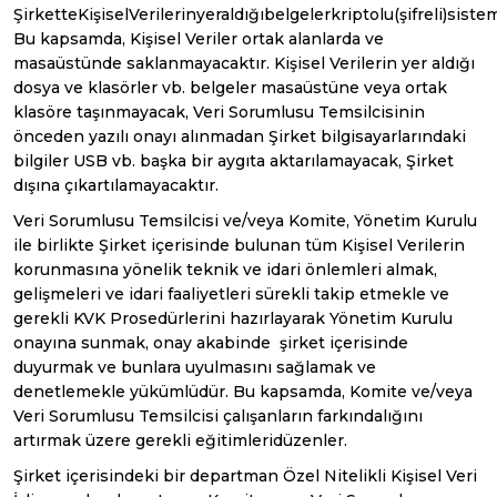
ŞirketteKişiselVerilerinyeraldığıbelgelerkriptolu(şifreli)sist
Bu kapsamda, Kişisel Veriler ortak alanlarda ve
masaüstünde saklanmayacaktır. Kişisel Verilerin yer aldığı
dosya ve klasörler vb. belgeler masaüstüne veya ortak
klasöre taşınmayacak, Veri Sorumlusu Temsilcisinin
önceden yazılı onayı alınmadan Şirket bilgisayarlarındaki
bilgiler USB vb. başka bir aygıta aktarılamayacak, Şirket
dışına çıkartılamayacaktır.
Veri Sorumlusu Temsilcisi ve/veya Komite, Yönetim Kurulu
ile birlikte Şirket içerisinde bulunan tüm Kişisel Verilerin
korunmasına yönelik teknik ve idari önlemleri almak,
gelişmeleri ve idari faaliyetleri sürekli takip etmekle ve
gerekli KVK Prosedürlerini hazırlayarak Yönetim Kurulu
onayına sunmak, onay akabinde şirket içerisinde
duyurmak ve bunlara uyulmasını sağlamak ve
denetlemekle yükümlüdür. Bu kapsamda, Komite ve/veya
Veri Sorumlusu Temsilcisi çalışanların farkındalığını
artırmak üzere gerekli eğitimleridüzenler.
Şirket içerisindeki bir departman Özel Nitelikli Kişisel Veri