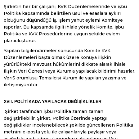
Şirketin her bir çalışanı, KVK Düzenlemelerinde ve işbu
Politika kapsamında belirtilen usul ve esaslara aykırı
olduğunu düşündüğü iş, işlem yahut eylemi Komiteye
raporlar. Bu kapsamda ilgili ihlale yönelik Komite, işbu
Politika ve KVK Prosedürlerine uygun şekilde eylem
planıoluşturur.
Yapılan bilgilendirmeler sonucunda Komite KVK
Düzenlemeleri başta olmak üzere konuya ilişkin
yürürlükteki mevzuat hükümlerini dikkate alarak ihlale
ilişkin Veri Öznesi veya Kurum’a yapılacak bildirimi hazırlar.
VeriS orumlusu Temsilcisi Kurum ile yapılan yazışma ve
iletişimiyürütür.
XVII. POLİTİKADA YAPILACAK DEĞİŞİKLİKLER
Şirket tarafından işbu Politika zaman zaman
değiştirilebilir. Şirket, Politika üzerinde yaptığı
değişiklikler incelenebilecek şekilde güncellenen Politika
metnini e-posta yolu ile çalışanlarıyla paylaşır veya
aşağıdaki web adresi üzerinden çalışanların ve Veri