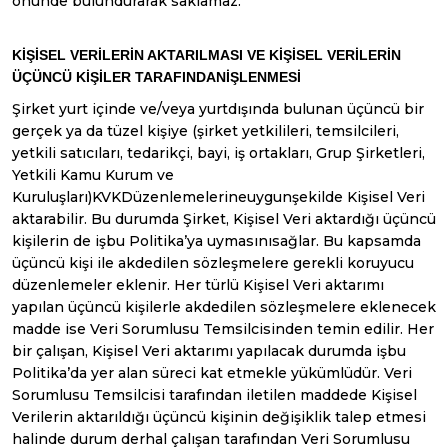
önünde bulundurarak saklamaz.
KİŞİSEL VERİLERİN AKTARILMASI VE KİŞİSEL VERİLERİN
ÜÇÜNCÜ KİŞİLER TARAFINDAN
İŞLENMESİ
Şirket yurt içinde ve/veya yurtdışında bulunan üçüncü bir
gerçek ya da tüzel kişiye (şirket yetkilileri, temsilcileri,
yetkili satıcıları, tedarikçi, bayi, iş ortakları, Grup Şirketleri,
Yetkili Kamu Kurum ve
Kuruluşları)KVKDüzenlemelerineuygunşekilde Kişisel Veri
aktarabilir. Bu durumda Şirket, Kişisel Veri aktardığı üçüncü
kişilerin de işbu Politika’ya uymasınısağlar. Bu kapsamda
üçüncü kişi ile akdedilen sözleşmelere gerekli koruyucu
düzenlemeler eklenir. Her türlü Kişisel Veri aktarımı
yapılan üçüncü kişilerle akdedilen sözleşmelere eklenecek
madde ise Veri Sorumlusu Temsilcisinden temin edilir. Her
bir çalışan, Kişisel Veri aktarımı yapılacak durumda işbu
Politika’da yer alan süreci kat etmekle yükümlüdür. Veri
Sorumlusu Temsilcisi tarafından iletilen maddede Kişisel
Verilerin aktarıldığı üçüncü kişinin değişiklik talep etmesi
halinde durum derhal çalışan tarafından Veri Sorumlusu